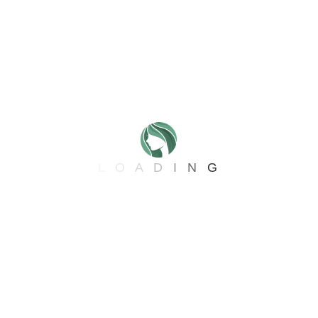
Categories
Skincare
(8)
Uncategorized
(4)
L
O
A
D
I
N
G
Recent Posts
Rutina básica para el cuidado.
febrero 22, 2025