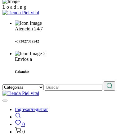
L
o
a
d
i
n
g
Atención 24/7
+573027309542
Envíos a
Colombia
Ingresar/registrar
0
0