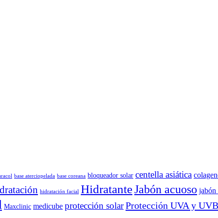
centella asiática
colagen
bloqueador solar
aracol
base aterciopelada
base coreana
Hidratante
Jabón acuoso
dratación
jabón 
hidratación facial
l
Protección UVA y UV
protección solar
medicube
Maxclinic