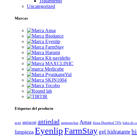
Tratamiento
Uncategorized
Marcas
Etiquetas del producto
antiedad
Anua
antiacné
acné
antimanchas
Anua Heartleaf 70%
baba de c
Eyenlip
FarmStay
hi
gel hidratante
limpieza