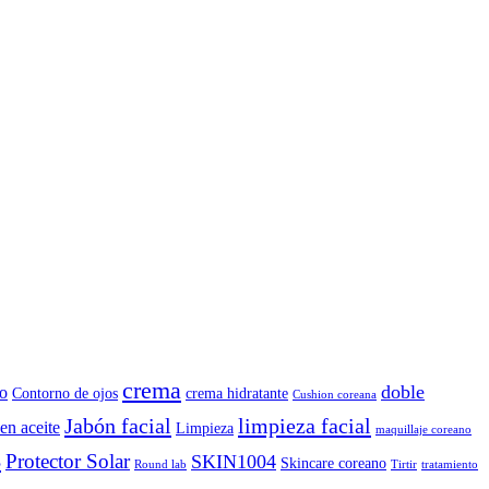
crema
doble
o
Contorno de ojos
crema hidratante
Cushion coreana
Jabón facial
limpieza facial
en aceite
Limpieza
maquillaje coreano
B
Protector Solar
SKIN1004
Skincare coreano
Round lab
Tirtir
tratamiento