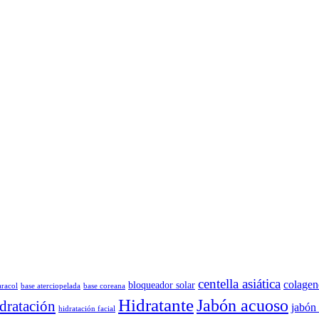
centella asiática
colagen
bloqueador solar
aracol
base aterciopelada
base coreana
Hidratante
Jabón acuoso
dratación
jabón 
hidratación facial