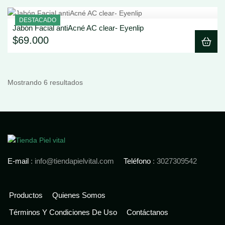
DESTACADO
Jabón Facial antiAcné AC clear- Eyenlip
Ver Detalle
$
69.000
Mostrando 6 resultados
E-mail
: info@tiendapielvital.com
Teléfono
: 3027309542
Productos
Quienes Somos
Términos Y Condiciones De Uso
Contáctanos