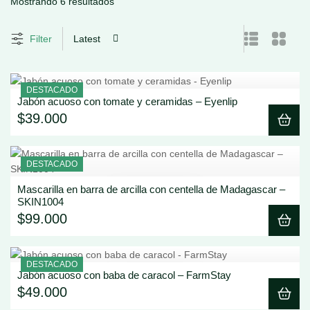
Mostrando 6 resultados
Filter
Latest
DESTACADO
Jabón acuoso con tomate y ceramidas – Eyenlip
Ver Detalle
$
39.000
DESTACADO
Mascarilla en barra de arcilla con centella de Madagascar –
Ver Detalle
SKIN1004
$
99.000
DESTACADO
Jabón acuoso con baba de caracol – FarmStay
Ver Detalle
$
49.000