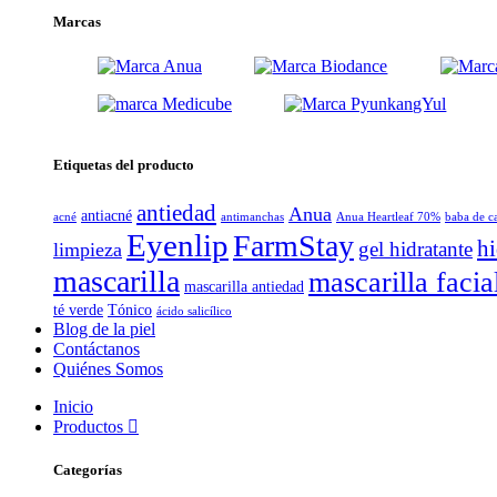
Marcas
Etiquetas del producto
antiedad
Anua
antiacné
acné
antimanchas
Anua Heartleaf 70%
baba de c
Eyenlip
FarmStay
hi
gel hidratante
limpieza
mascarilla
mascarilla facia
mascarilla antiedad
té verde
Tónico
ácido salicílico
Blog de la piel
Contáctanos
Quiénes Somos
Inicio
Productos
Categorías