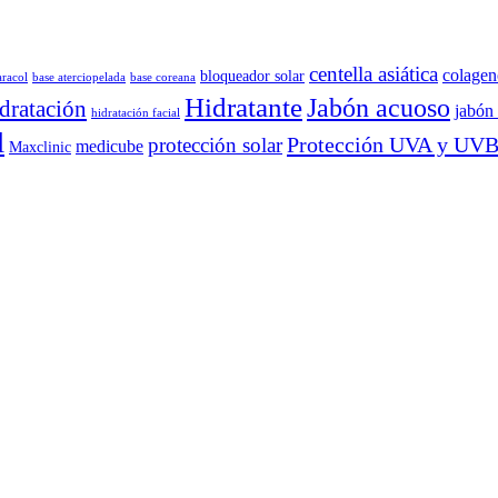
centella asiática
colagen
bloqueador solar
aracol
base aterciopelada
base coreana
Hidratante
Jabón acuoso
dratación
jabón 
hidratación facial
l
Protección UVA y UV
protección solar
medicube
Maxclinic