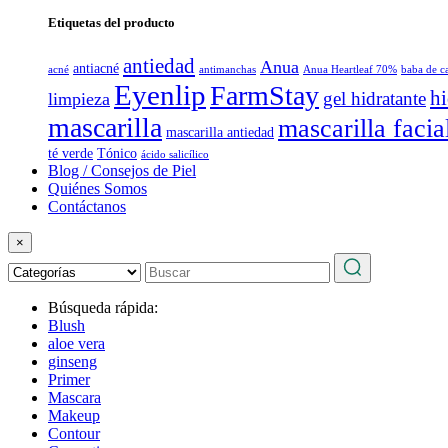
Etiquetas del producto
antiedad
Anua
antiacné
acné
antimanchas
Anua Heartleaf 70%
baba de c
Eyenlip
FarmStay
hi
gel hidratante
limpieza
mascarilla
mascarilla facia
mascarilla antiedad
té verde
Tónico
ácido salicílico
Blog / Consejos de Piel
Quiénes Somos
Contáctanos
×
Búsqueda rápida:
Blush
aloe vera
ginseng
Primer
Mascara
Makeup
Contour