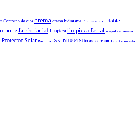
crema
doble
o
Contorno de ojos
crema hidratante
Cushion coreana
Jabón facial
limpieza facial
en aceite
Limpieza
maquillaje coreano
B
Protector Solar
SKIN1004
Skincare coreano
Round lab
Tirtir
tratamiento