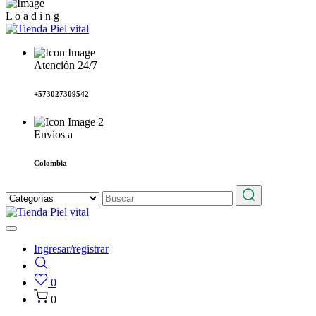
L
o
a
d
i
n
g
Atención 24/7
+573027309542
Envíos a
Colombia
Ingresar/registrar
0
0