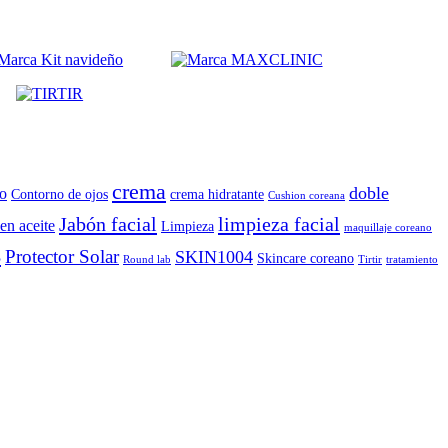
crema
doble
o
Contorno de ojos
crema hidratante
Cushion coreana
Jabón facial
limpieza facial
en aceite
Limpieza
maquillaje coreano
B
Protector Solar
SKIN1004
Skincare coreano
Round lab
Tirtir
tratamiento