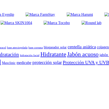
centella asiática
colagen
bloqueador solar
aracol
base aterciopelada
base coreana
Hidratante
Jabón acuoso
dratación
jabón 
hidratación facial
l
Protección UVA y UV
protección solar
medicube
Maxclinic