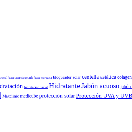
centella asiática
colagen
bloqueador solar
aracol
base aterciopelada
base coreana
Hidratante
Jabón acuoso
dratación
jabón 
hidratación facial
l
Protección UVA y UV
protección solar
medicube
Maxclinic