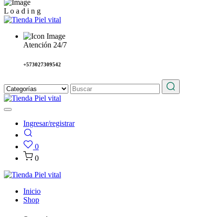
L
o
a
d
i
n
g
Atención 24/7
+573027309542
Ingresar/registrar
0
0
Inicio
Shop