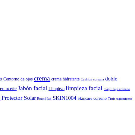
crema
doble
o
Contorno de ojos
crema hidratante
Cushion coreana
Jabón facial
limpieza facial
en aceite
Limpieza
maquillaje coreano
B
Protector Solar
SKIN1004
Skincare coreano
Round lab
Tirtir
tratamiento