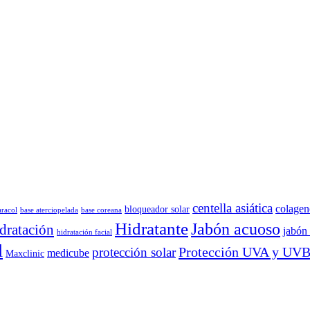
centella asiática
colagen
bloqueador solar
aracol
base aterciopelada
base coreana
Hidratante
Jabón acuoso
dratación
jabón 
hidratación facial
l
Protección UVA y UV
protección solar
medicube
Maxclinic