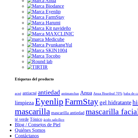
Etiquetas del producto
antiedad
Anua
antiacné
acné
antimanchas
Anua Heartleaf 70%
baba de c
Eyenlip
FarmStay
hi
gel hidratante
limpieza
mascarilla
mascarilla facia
mascarilla antiedad
té verde
Tónico
ácido salicílico
Blog / Consejos de Piel
Quiénes Somos
Contáctanos