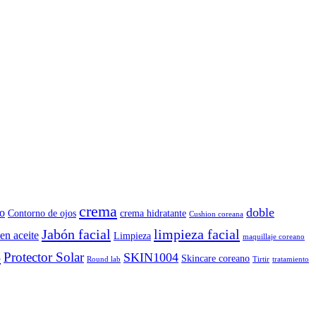
crema
doble
o
Contorno de ojos
crema hidratante
Cushion coreana
Jabón facial
limpieza facial
en aceite
Limpieza
maquillaje coreano
B
Protector Solar
SKIN1004
Skincare coreano
Round lab
Tirtir
tratamiento