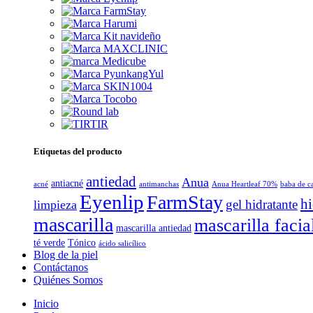
Etiquetas del producto
antiedad
Anua
antiacné
acné
antimanchas
Anua Heartleaf 70%
baba de c
Eyenlip
FarmStay
hi
gel hidratante
limpieza
mascarilla
mascarilla facia
mascarilla antiedad
té verde
Tónico
ácido salicílico
Blog de la piel
Contáctanos
Quiénes Somos
Inicio