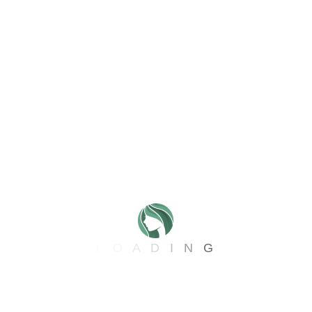
By
Alba Espinel Munevar
mayo 20, 2025
0
Una carta para mamá
Querida mamá (y futura mamá), Sabemos que cada día
L
O
A
D
I
N
G
das lo mejor de ti para que tus hijos disfruten de una vida
plena. No.