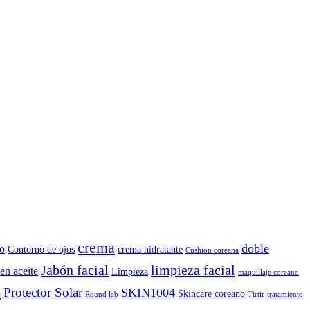
crema
doble
o
Contorno de ojos
crema hidratante
Cushion coreana
Jabón facial
limpieza facial
en aceite
Limpieza
maquillaje coreano
B
Protector Solar
SKIN1004
Skincare coreano
Round lab
Tirtir
tratamiento