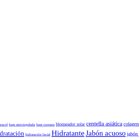
centella asiática
colagen
bloqueador solar
aracol
base aterciopelada
base coreana
Hidratante
Jabón acuoso
dratación
jabón 
hidratación facial