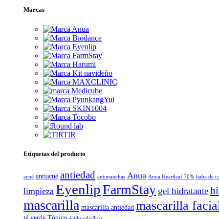
Marcas
Etiquetas del producto
antiedad
Anua
antiacné
acné
antimanchas
Anua Heartleaf 70%
baba de c
Eyenlip
FarmStay
hi
gel hidratante
limpieza
mascarilla
mascarilla facia
mascarilla antiedad
té verde
Tónico
ácido salicílico