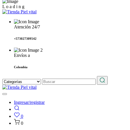
L
o
a
d
i
n
g
Atención 24/7
+573027309542
Envíos a
Colombia
Ingresar/registrar
0
0