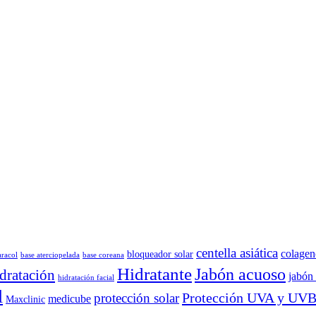
centella asiática
colagen
bloqueador solar
aracol
base aterciopelada
base coreana
Hidratante
Jabón acuoso
dratación
jabón 
hidratación facial
l
Protección UVA y UV
protección solar
medicube
Maxclinic