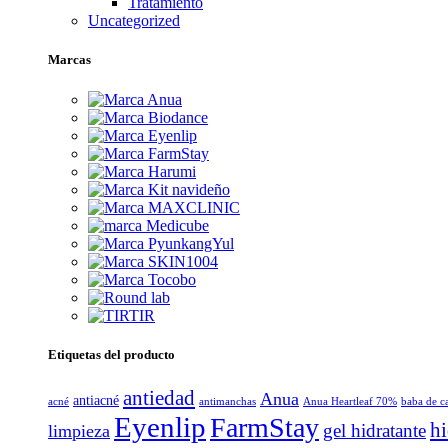
Tratamiento
Uncategorized
Marcas
Etiquetas del producto
antiedad
Anua
antiacné
acné
antimanchas
Anua Heartleaf 70%
baba de c
Eyenlip
FarmStay
hi
gel hidratante
limpieza