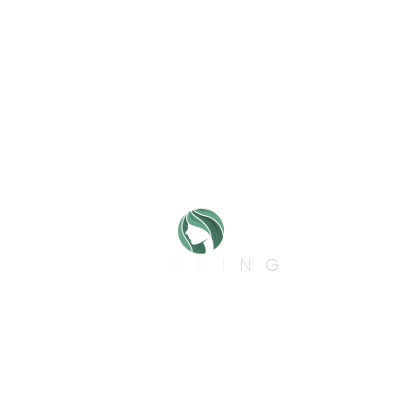
Juan Pablo Giraldo Montoya
L
O
A
D
I
N
G